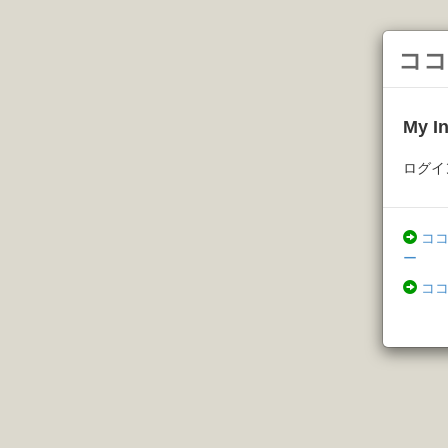
ココ
My 
ログイ
コ
ー
コ