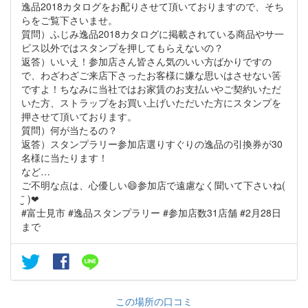
逸品2018カタログをお配りさせて頂いておりますので、そち
らをご覧下さいませ。
質問）ふじみ逸品2018カタログに掲載されている商品やサ一
ビス以外ではスタンプを押してもらえないの？
返答）いいえ！参加店さん皆さん気のいい方ばかりですの
で、わざわざご来店下さったお客様に嫌な思いはさせない筈
ですよ！ちなみに当社ではお家賃のお支払いやご契約いただ
いた方、ストラップをお買い上げいただいた方にスタンプを
押させて頂いております。
質問）何が当たるの？
返答）スタンプラリー参加店選りすぐりの逸品の引換券が30
名様に当たります！
など…
ご不明な点は、心優しい😄参加店で遠慮なく聞いて下さいね(
¨̮ )︎︎❤︎︎
#富士見市 #逸品スタンプラリー #参加店数31店舗 #2月28日
まで
この場所の口コミ