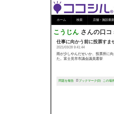
こうじん さんの
コシル☆ふじ
ホーム
検索
店舗・施設最
こうじん
さんの口コミ
仕事に向かう前に投票すま
2021/03/28 9:41:44
雨が少しやんだせいか、投票所に向
た。富士見市市議会議員選挙
問題を報告
ブックマーク
0
この場