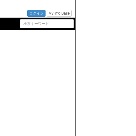
 | コ
ログイン
My Info Base