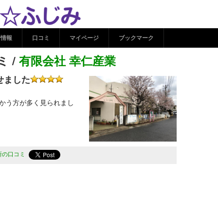
口コミ / 有限会社 幸仁産業
み
新情報
口コミ
マイページ
ブックマーク
 /
有限会社 幸仁産業
せました
かう方が多く見られまし
所の口コミ