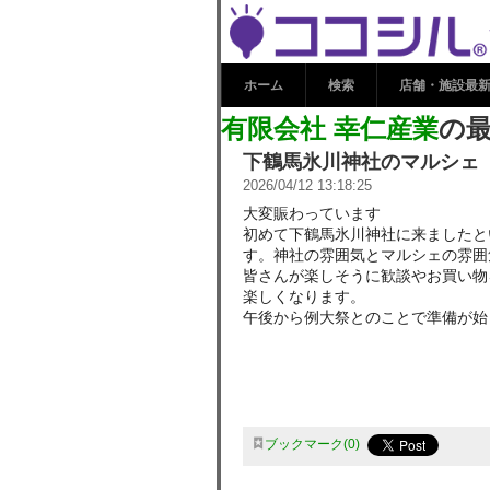
有限会社 幸仁
み
ホーム
検索
店舗・施設最
有限会社 幸仁産業
の
下鶴馬氷川神社のマルシェ
2026/04/12 13:18:25
大変賑わっています
初めて下鶴馬氷川神社に来ましたと
す。神社の雰囲気とマルシェの雰囲
皆さんが楽しそうに歓談やお買い物
楽しくなります。
午後から例大祭とのことで準備が始
ブックマーク
0