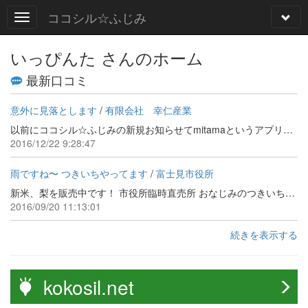
ココシル☆ふじみ
いっぴんた さんのホーム
最新口コミ
意外に見落とします
/
有限会社 幸仁産業
以前にココシル☆ふじみの新規お知らせてmitamaというアプリが紹介されていましたが意識としてはありながらスルーしてしまっていました。Facebookで“友達”から写真付きで教えてもらい そういえばという事でアプリをダウンロードしました。 ココシル☆ふじみが特集されていて、以前にスルーしてしまっていたことをとても反省しました。 とてもいいアプリですねー“mitama“宜しくお願いします。(^_-)
2016/12/22 9:28:47
雨ですね〜 つきいちやってます
/
富士見市役所
新米、梨を販売中です！ 市役所臨時直売所 おなじみのつきいちの日です
2016/09/20 11:13:01
続きを表示する
kokosil.net