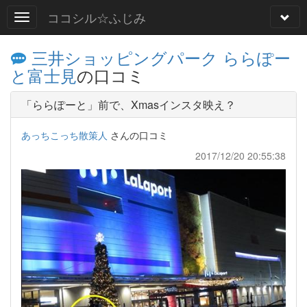
ココシル☆ふじみ
三井ショッピングパーク ららぽー
と富士見
の口コミ
「ららぽーと」前で、Xmasインスタ映え？
あっちこっち散策人
さんの口コミ
2017/12/20 20:55:38