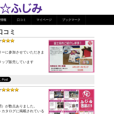
産業の口コミ | ココシル☆
新情報
口コミ
マイページ
ブックマーク
口コミ
す
リーに参加させていただきま
ラップ販売しています
す
問）が数点ありました。
トカタログに掲載されている