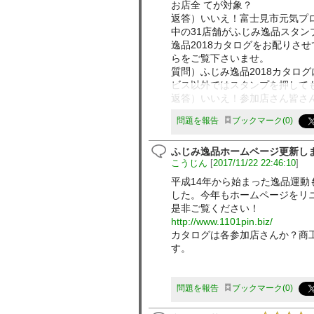
お店全 てが対象？
返答）いいえ！富士見市元気プ
中の31店舗がふじみ逸品スタン
逸品2018カタログをお配りさ
らをご覧下さいませ。
質問）ふじみ逸品2018カタロ
ビス以外ではスタンプを押して
返答）いいえ！参加店さん皆さ
で、わざわざご来店下さったお
問題を報告
ブックマーク
0
ですよ！ちなみに当社ではお家
げいただいた方にスタンプを押
ふじみ逸品ホームページ更新し
質問）何が当たるの？
こうじん
[
2017/11/22 22:46:10
]
返答）スタンプラリー参加店選
など…
平成14年から始まった逸品運動
ご不明な点は、心優しい😄参加店で遠慮
した。今年もホームページをリ
#富士見市 #逸品スタンプラリー 
是非ご覧ください！
http://www.1101pin.biz/
カタログは各参加店さんか？商
す。
問題を報告
ブックマーク
0