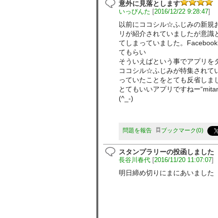
意外に見落とします
いっぴんた
[
2016/12/22 9:28:47
]
以前にココシル☆ふじみの新規お
リが紹介されていましたが意識
てしまっていました。Faceboo
てもらい
そういえばという事でアプリを
ココシル☆ふじみが特集されて
っていたことをとても反省しま
とてもいいアプリですねー“mit
(^_-)
問題を報告
ブックマーク
0
スタンプラリーの投函しました
長谷川春代
[
2016/11/20 11:07:07
]
明日締め切りにまにあいました