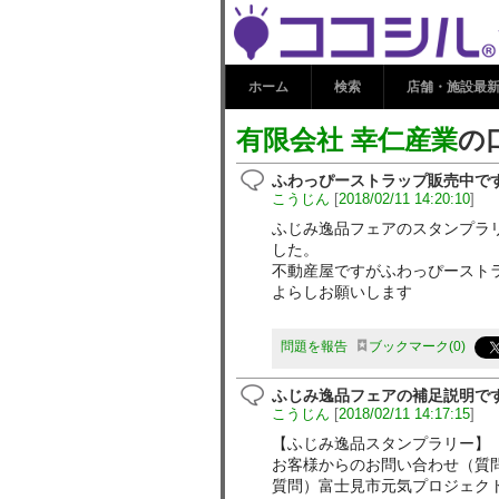
有限会社 幸仁
ホーム
検索
店舗・施設最
有限会社 幸仁産業
の
ふわっぴーストラップ販売中で
こうじん
[
2018/02/11 14:20:10
]
ふじみ逸品フェアのスタンプラ
した。
不動産屋ですがふわっぴースト
よらしお願いします
問題を報告
ブックマーク
0
ふじみ逸品フェアの補足説明で
こうじん
[
2018/02/11 14:17:15
]
【ふじみ逸品スタンプラリー】
お客様からのお問い合わせ（質
質問）富士見市元気プロジェク