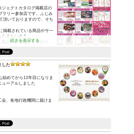
ロジェクトカタログ掲載店の
プラリー参加店です。ふじみ
せて頂いておりますので、そち
グに掲載されている商品やサ一
もらえないの？
続きを表示する
ん気のいい方ばかりですの
客様に嫌な思いはさせない筈
賃のお支払いやご契約いただいた方、ストラップをお買い上
させて頂いております。
ました
りすぐりの逸品の引換券が30名様に当たります！
も始めてから12年目になりま
なく聞いて下さいね( ¨̮ )︎︎❤︎︎
ニューアルしました
#参加店数31店舗 #2月28日まで
工会、各地行政機関に届けま