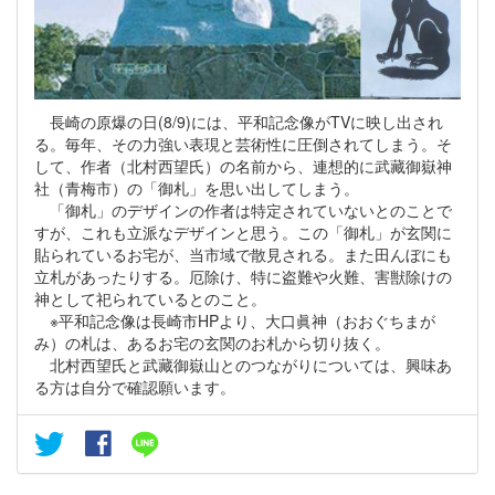
長崎の原爆の日(8/9)には、平和記念像がTVに映し出され
る。毎年、その力強い表現と芸術性に圧倒されてしまう。そ
して、作者（北村西望氏）の名前から、連想的に武藏御嶽神
社（青梅市）の「御札」を思い出してしまう。
「御札」のデザインの作者は特定されていないとのことで
すが、これも立派なデザインと思う。この「御札」が玄関に
貼られているお宅が、当市域で散見される。また田んぼにも
立札があったりする。厄除け、特に盗難や火難、害獣除けの
神として祀られているとのこと。
※平和記念像は長崎市HPより、大口眞神（おおぐちまが
み）の札は、あるお宅の玄関のお札から切り抜く。
北村西望氏と武藏御嶽山とのつながりについては、興味あ
る方は自分で確認願います。