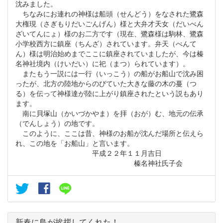
沈みました。
ちなみにお連れの神様は船頭（せんどう）をなされた鷺森
大権現（さぎもりだいごんげん）様と大弁才天女（だいべん
ざいてんにょ）様のお二方です（現在、鷺森様は駒林、鷺森
小学校西方に鎮座（ちんざ）されています。弁天（べんて
ん）様は明治始めまでここに鎮座されていましたが、今は榛
名神社境内（けいだい）に祀（まつ）られています）。
またもう一説には一行（いっこう）の船がお船山で沈み困
ったが、北方の陸地からのびていた大きな藤の木の蔓（つ
る）を伝って神様達が陸に上がり鎮座されたという説もあり
ます。
南に貝塚山（かいづかやま）を拝（おが）む、地元の伝承
（でんしょう）の地です。
このように、ここは昔、神様のお船が沈んだ場所と伝えら
れ、この地を「お船山」と言います。
平成２２年１１月吉日
榛名神社氏子会
新春に鳥が挨拶してくれた！