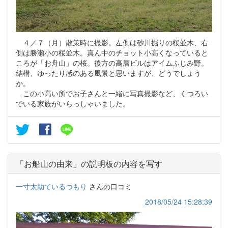
４／７（月）散策時に撮影。左側は砂川掘りの桜並木、右
側は勝瀬小の桜並木。真ん中のチョット小高くなっていると
ころが「お舟山」の桜。後方の高層ビルはアイムふじみ野。
結構、ゆったり感のある風景と思いますが、どうでしょう
か。
この小高い所でお子さんと一緒に写真撮影など、くつろい
でいる家族がいらっしゃいました。
「お船山の由来」の説明板の内容を写す
一寸太助ているつもり
さんの口コミ
2018/05/24 15:28:39