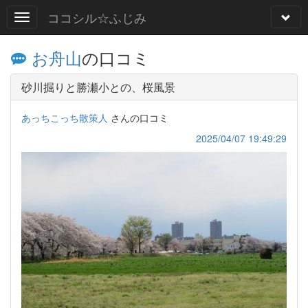
ココシル☆ふじみ
お舟山
の口コミ
砂川掘りと勝瀬小との、桜風景
あっちこっち散策人
さんの口コミ
2025/04/07 19:49:29