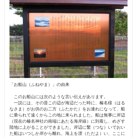
「お船山（ふねやま）」の由来
このお船山には次のような言い伝えがあります。
一説には、その昔この辺が海辺だった時に、榛名様（はる
なさま）がお供のお二方（ふたかた）をお連れになって、船
に乗られて遠くからこの地に来られました。船は無事に岸辺
（現在の榛名神社の南端にあたる海岸線）に到着し、めざす
陸地に上がることができました。岸辺に繫（つな）いでおい
た船はいつしか岸から離れ、海上を漂（ただよ）い、ここに