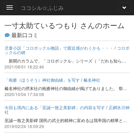
ココシル☆ふじみ
一寸太助ているつもり さんのホーム
最新口コミ
児童小説「コロボックル物語」で親近感がわくかも・・・
/
コロボ
ックルの碑
新聞のカラムで、「コロボックル」シリーズ（「だれも知らない小さな国」） 佐藤さとるさん作品が、静かなブームだそうだ。 「コロボックル」とは、アイヌ民話に登場する「小人族」のこと。 主人公の小学3年生の少年が、家の近所の「小山」で小人の姿を見かけたことから物語が進む小説。 どうして富士見市に「コロボックルの碑」が？ 小人を見ることは出来ないが、近所の話として読んでみてはいかがでしょうか。 ※画像はシリーズの講談社文庫の表紙ふたつ
2021/08/01 18:22:46
「疱瘡（ほうそう）神社御由緒」を写す
/
榛名神社
榛名神社の摂末社の疱瘡神社の御由緒が掲げてありました。 祭神 大禍津日命（おおまがつびのみこと） 西日本をイナゴの虫害が襲った享保の大飢饉（享保17年1732年）、また、奥羽（東北全般）の冷害を発端とする天明の大飢饉（天明２～7年１７８２～１７８７年）、天明３年の浅間山噴火による更なる冷害の時代に近い、安永年間（江戸中期１７７２～１７８１年）、村内に建立したと伝えています。 疱瘡とは痘瘡（とうそう）つまり天然痘の俗称です。疫病に関する不可思議を神として奉りました。 疱瘡神様の色は「赤」なのは、本能的発想的に元気を色に例えると赤になる。疱瘡のときの赤い発疹は予後が良い。血を忌むから。など諸説あります。 腸チフス菌、コレラ菌、１９１８年発症のスペイン風邪から現在にいたるインフルエンザ、またコロナウイルス等、人は、過去も、未来も、菌、ウイルスと共存しています。 疫病鎮静平癒を願い、同じ地球で皆平和で楽しい未来への行動をお守りされます。
2020/10/04 17:34:08
今回も境内にある「至誠一致之美影碑」の内容を写す
/
正網氷川神
社
至誠一致之美影碑 国民の武士的精神に富めるは我帝国の精華として 宇内万邦の称揚惜かさる所なり 抑在郷軍人の任た る上勅諭勅語の御趣旨を奉礼し戮力協心常に軍人 精神の鍛練に努め軍事知識の増進を図り 以て世界 の平和を保証し国家の隆昌に対揚せんことを期す るに存り 故を以て之れか団体施設の事たる一にし て足らすと雖も動もすれは其の経費の関係より左 齬右齟思うて為す能はさるもの一再にして止まら す 洵に以て憾と為す前分会長故正八位輜重兵少尉 高野辰君 夙に之れを概き乃ち提議して基金造成の 計を立て大正６年１１月基金募集の議を決し翌７ 年之れに着手し以来５星霜挙村亦翕然として之れ に応し醵金３０００余円に達し分会の基礎始めて確立 することを得たり 因つて賛助諸彦の芳名を石に録 し其の赤誠を無窮に伝ふと云爾 大正１１年１１月２５日 帝国在郷軍人会水谷村分会撰 埼玉県入間郡書記関野亀之助書 ＊＊＊＊＊＊＊＊＊＊＊＊＊＊＊＊＊＊＊＊＊＊＊＊＊ 漢数字、旧漢字は変換、カタカナはひらがなにしています。 前回と同様に、明治・大正時代の碑文の「読み下し」は難しいですが、「帝国在郷軍人会」の様子を垣間見ることができます。
2019/02/24 18:09:29