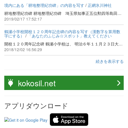
境内にある「耕地整理紀功碑」の内容を写す
/
正網氷川神社
耕地整理紀功碑 耕地整理紀功碑 埼玉県知事正五位勲四等島田剛太郎篆額 我邦古称瑞穂国土壌肥沃人情敦朴至輓近人多地少漸生争鬩則整理耕地以通灌漑 以増地力蓋可謂済時之急務也入間郡水谷村整理地区南沿柳瀬川東隔新河岸川接 宗岡村東西１３００余間南北５５０間面積８３町１段２畝２１歩而水源 窮乏僅有２潴水以供灌漑然其排水口土地甚低下与柳瀬新河岸水路僅通耳以故旱 歳田無完毛水歳則逆流汎濫就中如明治40年及明治４３年洪水没全区稲梁枯腐悲 惨不可名状郷之先輩有志苦慮経年会農商務省有奨励耕地整理之挙下付補助金本 県亦給以低利資金村人踴躍鋭意従事遂用／隣村三芳村竹間沢大排水為水源設耕地 整理組合明治４４年２月１８日起工至同年１０月６日竣工塍路井然溝澮称之運 搬之便灌排之利莫一不備而新得耕地５町３段歩於是積年之望始達闔村開愁眉洵 為昭代盛事焉鳴呼村人能利此機一致協同無愆厘生之道則今日之挙豈惟済時之急 務而己余久為本郡長常目賭惨状与有志先輩同憂者則碑銘之請不可以不文辞乃為 叙其梗概以貽後人銘日 克勝天時 克制地利 協心致和 剪除旧異 河伯戢威 炎帝釈奰 良穀穣々 嘉禾穟々 衣食己足 人知礼義 郷俗以敦 萬世受賜 大正２年１月上浣 埼玉県入間郡長従六位勲五等市川春太郎撰 埼玉県入間郡書記 神山太三郎書 ＊＊＊＊＊＊＊＊＊＊＊＊＊＊＊＊＊＊＊＊＊＊＊＊＊ 漢数字、旧漢字は変換しています。漢文・漢詩調のため解釈が難しいですが、概要を推測することは出来ると思います。碑文読解については、「田んぼ今昔」（平成２６年春季企画展＜難波田城資料館＞の図録）を参照しました。
2019/02/17 17:52:17
鶴瀬小学校開校１２０周年記念碑の内容を写す（漢数字を算用数
字にする）
/
「あなたのふじみ☆スポット」教えてください
開校１２０周年記念碑 鶴瀬小学校は、 明治６年１１月２３日大字鶴馬来迎寺に、鶴馬小学校として開校以来１２０周年を迎える、 明治１４年９月１５日現鶴瀬公民館の場所に移転し、鶴馬学校と改称する。 明治２２年４月２１日鶴馬村と勝瀬村が合併して鶴瀬村が誕生したのに伴い、勝瀬学校と統合し鶴瀬学校となる。 明治２５年４月２１日小学校令により、鶴瀬尋常小学校と改称し、開校記念日を５月１日と定める。 明治３９年７月２０日鶴瀬尋常高等小学校と改称する。 昭和８年１１月２３日現在の地に校舎を新築し移転する。その時、地域の方より銀杏の苗が寄贈され、その後、６０年間の歴史を見守り大銀杏へ成長する、現在この大銀杏が地域や本校のシンボルとなっている。 昭和３６年頃より本市も都市化に伴い急激な人口増となり、鶴瀬西小学校、関沢小学校、勝瀬小学校、諏訪小学校と分離し現在に至る。心や勉学の拠り所であった卒業生の当時を偲ぶ熱き思いは、その後も、この地で育つ後輩たる児童たちによき校風として受け継がれているものと信じる。 ここに本校１２０年の歩みを記念し先人の偉業を賛え、更なる発展を願い、ここに記念碑を建立する 平成６年３月吉日 富士見市立鶴瀬小学校 開校百二十周年記念事業実行委員会 歴代ＰＴＡ正副会長会 卒業生有志の会
2018/12/02 16:56:29
続きを表示する
kokosil.net
アプリダウンロード