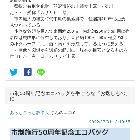
県指定有形文化財「羽沢遺跡出土縄文土器」が出土し
た・・・愛称「ムササビ土器」
市内最大の縄文時代中期の集落跡で、住居跡100軒以上が
見つかっている。
小さな谷頭を囲んで東西約250ｍ、南北約250ｍの範囲に住
居跡は馬蹄形に分布しており、直径約100～150ｍ程度の3つ
の小グループ（北・西・南）を形成しているように見える。
＜画像＞図録から遺跡の範囲に、現在の目安となるものを
付加した。右上は「ムササビ土器」
市制50周年記念エコバッグを手ごろな『お返しもの』
に！
あっちこっち散策人
さんの口コミ
2022/07/31 18:19:55