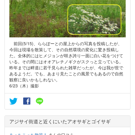
前回(5/15)、ららぽーとの屋上からの写真を投稿したが、
今回は現場を散策して、その自然環境の変化に驚き投稿し
た。全体的にはヒメジョンが咲き誇り一面に白い花をつけて
いる。その間にはオオアレチノギクがスクっと立っている。
昨年までは畔道に若干見られた雑草だったが、今は我が世で
あるようだ。でも、あまり見たことの風景でもあるので自然
観察に良いかもしれない。
6/23（木）撮影
アジサイ街道と近くにいたアオサギとゴイサギ
あっちこっち散策人
さんの口コミ