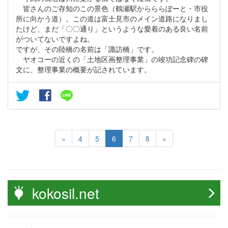
皆さんのご存知のこの景色（鶴瀬駅からららぽーと・市役
所に向かう道）。この道は富士見市のメイン道路になりまし
たけど、まだ「〇〇通り」というような愛着のある良い名前
がついてないですよね。
ですが、その陸橋の名前は「諏訪橋」です。
ヤオコーの近くの「土地区画整理事業」の竣功記念碑の碑
文に、整理事業の概要が記されています。
«
4
5
6
7
8
»
kokosil.net