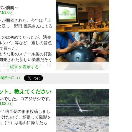
パン演奏～
7:51:09
]
トが開催された。今年は「土
と題し、野田 義晃さんによる
のは初めてだったが、演奏
ルンバ」等など、癒しの音色
で買った。
ような形のスチール製の打楽
が開発された新しい楽器だそう
に楽器に触ることができ、聴
続きを表示する
（写真下）。
打楽器と非常に相性がよい。
の場所の口コミ
ット」教えてください
違いでした。コアジサシです。
8:02:27
]
を半信半疑のまま投稿しまし
かけたので、頑張って撮影を
の、(下）は地面に降りたも