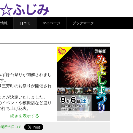
 ココシル☆ふじみ
新情報
口コミ
マイページ
ブックマーク
みずほ台祭りが開催されまし
ます。
り三芳町のお祭りが開催され
ことが決定いたしました。
のイベントや模擬店など盛り
の打ち上げ花火。
続きを表示する
の場所の口コミ