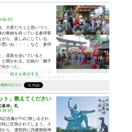
0:50:37
]
、大変だろうと思いつつ、
舞の奉納を待っている参拝客
ながら、楽しみにしている。
悪いね・・・」など、参拝
。
」道路を歩いていると、
」と聞かれる。伝統の「獅子
で向かった。
内がない。氏子の祭で、富
続きを表示する
ていない。富士見市の魅力、観光資源としてもったいない。
祭りなのに・・・
の場所の口コミ
むかう参道を歩む
ット」教えてください
口眞神」札
0:30:37
]
平和記念像がTVに映し出され
術性に圧倒されてしまう。そ
前から、連想的に武藏御嶽神