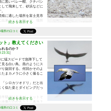
に黒いベレー帽、クチバシ
として飛来して、砂浜などに
す。
殖に適した場所を富士見市
に出来ることを願って、場所
続きを表示する
の場所の口コミ
ット」教えてください
られるのか？
0:23:31
]
時に猛スピードで急降下して
て見る白い鳥。燕のようにス
がり旋回する。何回かそのよ
またまカメラに小さく撮るこ
「シロカツオドリ」だと出
よく似た姿とダイビングだっ
半疑ではあるが、キットそ
続きを表示する
る珍事なのかも・・・本当？
は飛行中の拡大図。中はウィキペヂアの画像参照、実際に
の場所の口コミ