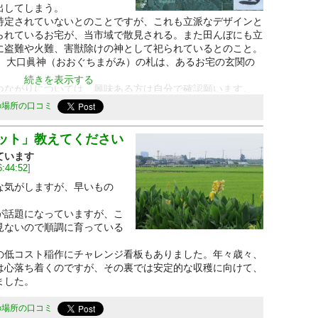
出してしまう。
定されていないとのことですが、これも立派なデザインと
られているお宅が、当市域で散見される。また田んぼにも立
に盗難や火難、害獣除けの神として祀られているとのこと。
、大口眞神（おおぐちまがみ）の札は、あるお宅の玄関の
続きを表示する
ながりについては、興味ある方は自分で確認願います。
の場所の口コミ
ット」教えてください
ています
6:44:52
]
気がしますが、早いもの
話題になっていますが、こ
見ないので順調に育っている
低コスト稲作にチャレンジ看板もありました。年々歳々、
は心落ち着くのですが、その裏では安定的な収穫に向けて、
ました。
の場所の口コミ