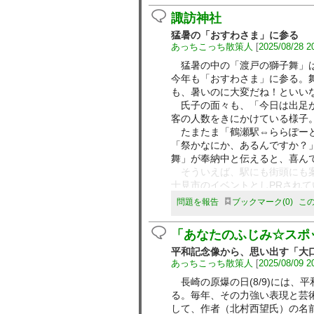
諏訪神社
猛暑の「おすわさま」に参る
あっちこっち散策人
[
2025/08/28 2
猛暑の中の「渡戸の獅子舞」は
今年も「おすわさま」に参る。
も、暑いのに大変だね！といい
氏子の面々も、「今日は出足が
客の人数をきにかけている様子
たまたま「鶴瀬駅⇔ららぽーと
「祭かなにか、あるんですか？
舞」が奉納中と伝えると、喜ん
そういえば、駅にも街頭にも案
士見市のイベントとしPRされ
たくさんの露天商が並ぶ大きな
問題を報告
ブックマーク
0
こ
（上）獅子舞、（下）奉納に
「あなたのふじみ☆スポ
平和記念像から、思い出す「大
あっちこっち散策人
[
2025/08/09 2
長崎の原爆の日(8/9)には、
る。毎年、その力強い表現と芸
して、作者（北村西望氏）の名