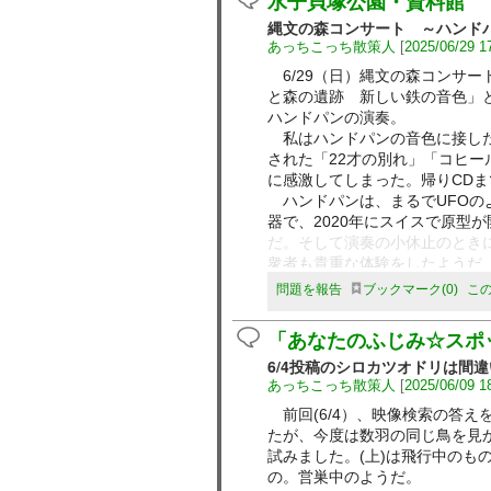
水子貝塚公園・資料館
縄文の森コンサート ～ハンド
あっちこっち散策人
[
2025/06/29 1
6/29（日）縄文の森コンサー
と森の遺跡 新しい鉄の音色」
ハンドパンの演奏。
私はハンドパンの音色に接した
された「22才の別れ」「コヒー
に感激してしまった。帰りCDま
ハンドパンは、まるでUFOの
器で、2020年にスイスで原型
だ。そして演奏の小休止のとき
衆者も貴重な体験をしたようだ
いつも感じるが、この展示館は
問題を報告
ブックマーク
0
こ
「あなたのふじみ☆スポ
6/4投稿のシロカツオドリは間
あっちこっち散策人
[
2025/06/09 1
前回(6/4）、映像検索の答え
たが、今度は数羽の同じ鳥を見
試みました。(上)は飛行中のも
の。営巣中のようだ。