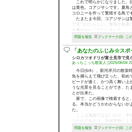
これで明らかになりました。頭
は黄色。コアジサシです。夏鳥
コロニーを作って繁殖する鳥で
たまたま今回、コアジサシは繁
で見つけたらしい。繁殖が無事
を書かないことにしました。
問題を報告
ブックマーク
0
こ
「あなたのふじみ☆スポ
シロカツオドリが富士見市で見
あっちこっち散策人
[
2025/06/04 2
今日(6/4）、新河岸川の散策
魚を捕らえて飛び立った、初め
ピードが速く、かつ高く舞い上
うな光景を見ることができ、た
とが出来た。
家で、この画像で検索すると、
る。本当かどうかわからないが
た。
ここは海面ではないので、半信
うなのであろう。気候変動によ
上は魚をゲットした拡大図、下
問題を報告
ブックマーク
0
こ