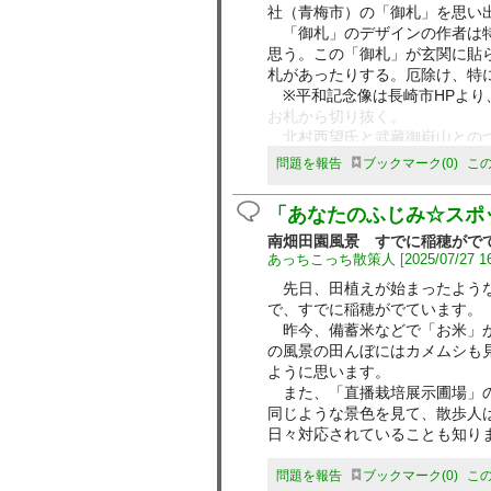
社（青梅市）の「御札」を思い
「御札」のデザインの作者は特
思う。この「御札」が玄関に貼
札があったりする。厄除け、特
※平和記念像は長崎市HPより
お札から切り抜く。
北村西望氏と武藏御嶽山とのつ
問題を報告
ブックマーク
0
こ
「あなたのふじみ☆スポ
南畑田園風景 すでに稲穂がで
あっちこっち散策人
[
2025/07/27 1
先日、田植えが始まったような
で、すでに稲穂がでています。
昨今、備蓄米などで「お米」が
の風景の田んぼにはカメムシも
ように思います。
また、「直播栽培展示圃場」の
同じような景色を見て、散歩人
日々対応されていることも知り
問題を報告
ブックマーク
0
こ