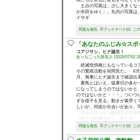
イベント詳細につきましては、週
土台の写真は、少し大きくなっ
てご確認ください。
が水田をゆく」。丸内の写真は
＜週末ヒロイン ももいろクロー
イサギ
https://www.momoclo.net/archi
※外部サイトへジャンプいたし
問題を報告
ブックマーク
0
こ
「あなたのふじみ☆スポ
コアジサシ、ヒナ誕生！
あっちこっち散策人
[
2025/07/02 2
絶滅危惧種にもなっているコア
その繁殖活動を垣間見た。 6月
月、無事にヒナ誕生まで確認出
夏鳥とはいえ、猛暑日の多かっ
になってしまうのではないかと
のではないかと・・・、ついつ
ずを様子を見る。動きが素早く
しいが、何故か出会いがあり、
①ホパリング（新河岸川で魚を
（近くの水溜まり）、④ヒナ
問題を報告
ブックマーク
0
こ