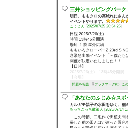
三井ショッピングパーク
明日、ももクロの高城れにさん
イベントやります。
こうじん
[
2025/07/25 20:54:25
]
日程 2025/7/26(土)
時間 13時45分開演
場所 １階 屋外広場
ももいろクローバーZ 23rd SINGL
念緊急出動イベント「～僕たち
開催が決定いたしました！！
【日時】
2025/7/26(土) 13時45分開演
【会場】
１階 屋外広場
問題を報告
ブックマーク
0
こ
【出演】
高城れに（ももいろクローバー
「あなたのふじみ☆スポ
【内容】
カルガモ親子の水田をゆく、稲
トーク＆お見送り会（※優先エ
あっちこっち散策人
[
2025/07/14 1
※イベント内容は、変更になる
【参加方法】
この時節、二毛作で田植え間も
イベント当日10:00より、特
長した稲の田んぼが違った景色
しいたします。
鳥たちが景色に変化を与えてく