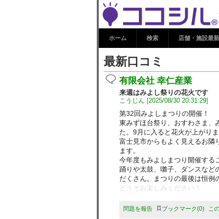
最新口コミ |
ホーム
検索
店舗・施設最
最新口コミ
有限会社 幸仁産業
来週はみよし祭りの花火です
こうじん
[
2025/08/30 20:31:29
]
第32回みよしまつりの開催！
東みずほ台祭り、おすわさま、
た。9月に入ると花火が上がり
富士見市からもよく見えるお隣
ます。
今年度もみよしまつり開催する
踊りや太鼓、囃子、ダンスなど
だくさん。まつりの最後は恒例
どうぞお楽しみください！
問題を報告
ブックマーク
0
こ