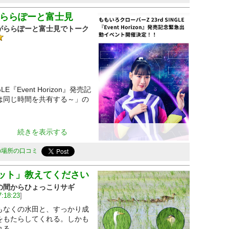
 ららぽーと富士見
がららぽーと富士見でトーク
E『Event Horizon』発売記
は同じ時間を共有する～」の
続きを表示する
の場所の口コミ
Z）
ット」教えてください
の間からひょっこりサギ
リア入場者のみ参加可能）
7:18:23
]
可能性があります。
なくの水田と、すっかり成
設レジにて対象商品を1枚ご購入につき1枚抽選会参加券をお渡
をもたらしてくれる。しかも
れる。