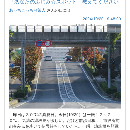
「あなたのふじみ☆スポット」教えてください
あっちこっち散策人
さんの口コミ
2024/10/20 19:48:00
昨日は３０℃の真夏日。今日(10/20）は一転１２～２
０℃。気温の温段差が激しい。だけど散歩日和。 市役所前
の交差点を歩いて信号待ちしていたら。一瞬、諏訪橋を額縁