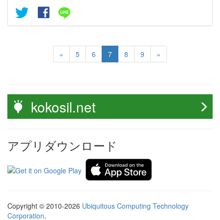
«
5
6
7
8
9
»
kokosil.net
アプリダウンロード
Copyright © 2010-2026
Ubiquitous Computing Technology
Corporation
.