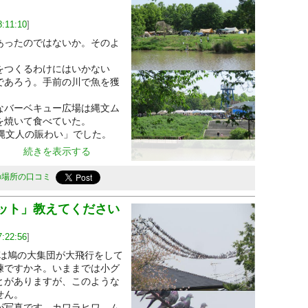
8:11:10
]
ったのではないか。そのよ
つくるわけにはいかない
であろう。手前の川で魚を獲
バーベキュー広場は縄文ム
を焼いて食べていた。
縄文人の賑わい」でした。
続きを表示する
の場所の口コミ
ット」教えてください
7:22:56
]
には鳩の大集団が大飛行をして
練ですかネ。いままでは小グ
とがありますが、このような
せん。
写真です。カワラヒワ、ム