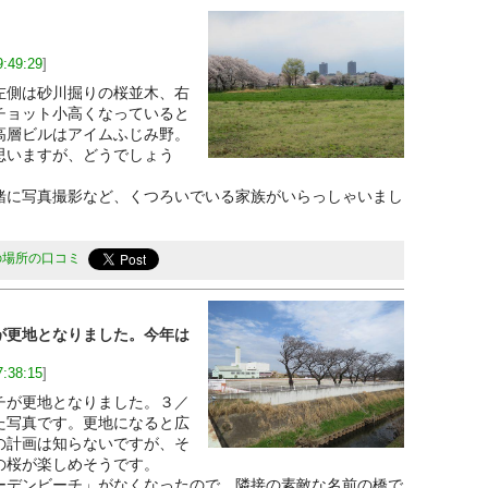
9:49:29
]
側は砂川掘りの桜並木、右
チョット小高くなっていると
高層ビルはアイムふじみ野。
思いますが、どうでしょう
に写真撮影など、くつろいでいる家族がいらっしゃいまし
の場所の口コミ
が更地となりました。今年は
7:38:15
]
が更地となりました。３／
た写真です。更地になると広
の計画は知らないですが、そ
の桜が楽しめそうです。
デンビーチ」がなくなったので、隣接の素敵な名前の橋で