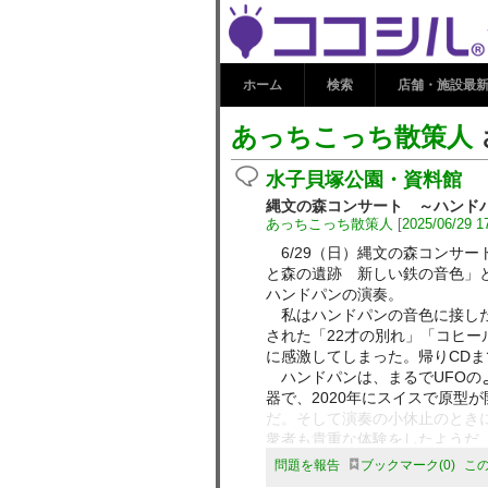
あっちこっち散
☆ふじみ
ホーム
検索
店舗・施設最
あっちこっち散策人
水子貝塚公園・資料館
縄文の森コンサート ～ハンド
あっちこっち散策人
[
2025/06/29 1
6/29（日）縄文の森コンサー
と森の遺跡 新しい鉄の音色」
ハンドパンの演奏。
私はハンドパンの音色に接した
された「22才の別れ」「コヒー
に感激してしまった。帰りCDま
ハンドパンは、まるでUFOの
器で、2020年にスイスで原型
だ。そして演奏の小休止のとき
衆者も貴重な体験をしたようだ
いつも感じるが、この展示館は
問題を報告
ブックマーク
0
こ