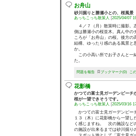
お舟山
砂川掘りと勝瀬小との、桜風景
あっちこっち散策人
[
2025/04/07 1
４／７（月）散策時に撮影。左
側は勝瀬小の桜並木。真ん中の
ころが「お舟山」の桜。後方の
結構、ゆったり感のある風景と
か。
この小高い所でお子さんと一緒
た。
問題を報告
ブックマーク
0
こ
花影橋
かつての富士見ガーデンビーチ
桜が一望できそうです。
あっちこっち散策人
[
2025/03/16 1
かつての富士見ガーデンビーチ
１３（木）に花影橋から一望し
く感じますね。 次の施設など
の施設が出来るまでは砂川掘り
スポット地として「富士見ガー