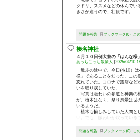
クドリ、スズメなどの休んでい
きさが違うので、壮観です。
問題を報告
ブックマーク
0
こ
榛名神社
４月１０日例大祭の「はんな様
あっちこっち散策人
[
2025/04/10 1
散歩の途中で、今日(4/10）
様」であることを知った。この
忘れていた。コロナで露店など
いを取り戻していた。
写真は賑わいの参道と神楽の様
が、植木はなく、祭り風景は世
いるようだ。
植木も愉しみしていた人間とし
い。でも、賑わいが戻っている
問題を報告
ブックマーク
0
こ