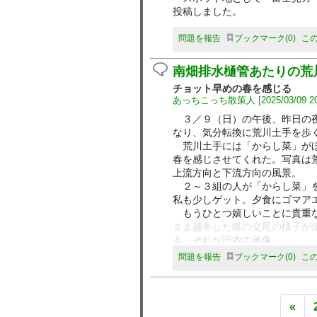
投稿しました。
問題を報告
ブックマーク
0
こ
南畑排水樋管あたりの荒
チョット早めの春を感じる
あっちこっち散策人
[
2025/03/09 2
３／９（日）の午後、昨日の夜
なり、気分転換に荒川土手を歩
荒川土手には「からし菜」がほ
春を感じさせてくれた。写真は
上流方向と下流方向の風景。
２～３組の人が「からし菜」を
私も少しゲット。夕食にゴマア
もうひとつ嬉しいことに貴重な
まま越冬した蝶の交尾の様子が
る。それが円内の画像。
追記３/16 成虫のまま越冬
問題を報告
ブックマーク
0
こ
するそうです。チョット前の暖
«