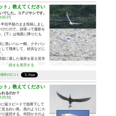
ット」教えてください
違いでした。コアジサシです。
8:02:27
]
を半信半疑のまま投稿しまし
かけたので、頑張って撮影を
の、(下）は地面に降りたも
に黒いベレー帽、クチバシ
として飛来して、砂浜などに
す。
殖に適した場所を富士見市
に出来ることを願って、場所
続きを表示する
の場所の口コミ
ット」教えてください
られるのか？
0:23:31
]
時に猛スピードで急降下して
て見る白い鳥。燕のようにス
がり旋回する。何回かそのよ