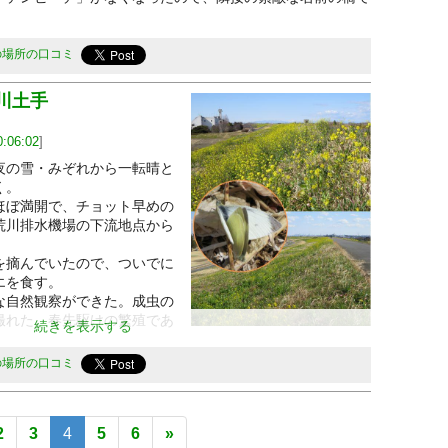
の場所の口コミ
川土手
0:06:02
]
の雪・みぞれから一転晴と
く。
ぼ満開で、チョット早めの
荒川排水機場の下流地点から
摘んでいたので、ついでに
エを食す。
自然観察ができた。成虫の
撮れた。春先駆けの繁殖であ
続きを表示する
する蝶はいるようですが、写真のモンシロチョウは蛹で越冬
の場所の口コミ
かい時に羽化したということのようです。ごめんなさい。
2
3
4
5
6
»