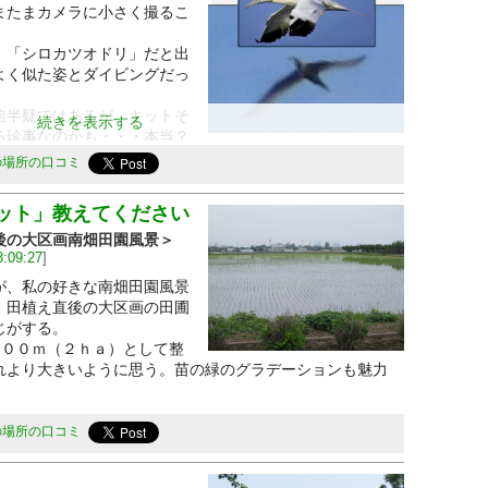
またまカメラに小さく撮るこ
「シロカツオドリ」だと出
よく似た姿とダイビングだっ
半疑ではあるが、キットそ
続きを表示する
る珍事なのかも・・・本当？
は飛行中の拡大図。中はウィキペヂアの画像参照、実際に
の場所の口コミ
識できていないが、全体が白く見えた。
ンナサイ。コアジサシです。続けて投稿しました。
ット」教えてください
後の大区画南畑田園風景＞
8:09:27
]
が、私の好きな南畑田園風景
、田植え直後の大区画の田圃
じがする。
００ｍ（２ｈａ）として整
れより大きいように思う。苗の緑のグラデーションも魅力
の場所の口コミ