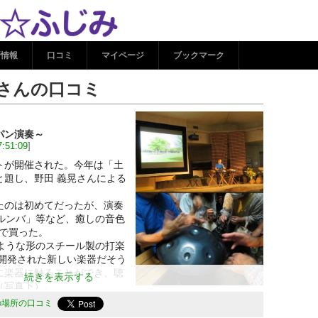
策人 さんの口コミ | ココ
新情報
口コミ
マイページ
ブックマーク
さんの口コミ
パン演奏～
7:51:09
]
トが開催された。今年は「土
と題し、野田 義晃さんによる
のは初めてだったが、演奏
ルンバ」等など、癒しの音色
で買った。
ような形のスチール製の打楽
が開発された新しい楽器だそう
に楽器に触ることができ、聴
続きを表示する
（写真下）。
打楽器と非常に相性がよい。
の場所の口コミ