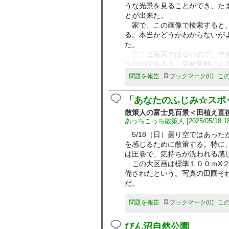
うな光景を見ることができ、た
とが出来た。
家で、この画像で検索すると、
る。本当かどうかわからないが
た。
ここは海面ではないので、半信
うなのであろう。気候変動によ
上は魚をゲットした拡大図、下
問題を報告
ブックマーク
0
こ
見たイメージは翼の黒部分は認
⇐6/9 間違いでした。ゴメ
「あなたのふじみ☆スポ
散策人の富士見百景＜田植え直
あっちこっち散策人
[
2025/05/18 1
5/18（日）曇り空ではあった
を感じるために散策する。特に
は圧巻で、気持ちが洗われる感
この大区画は標準１００ｍX２
備されたという。写真の田圃そ
だ。
問題を報告
ブックマーク
0
こ
びん沼自然公園