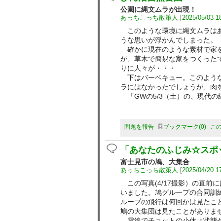
公園に縄文ムラが出現！
あっちこっち散策人
[
2025/05/03 1
このような環境に縄文ムラはあ
うな思いが浮かんでしまった。
確かに現在のような素材で家を
が、草木で簡易な家をつくった
りに人々が・・・
下はバーベキュー。このような
ラにはなかったでしょうが、肉
「GWの5/3（土）の、現代の
問題を報告
ブックマーク
0
こ
「あなたのふじみ☆スポ
富士見市の鳩、大集合
あっちこっち散策人
[
2025/04/20 1
この写真(4/17撮影）の直前
いました。鳩グループの合同訓
ループの飛行は何回かは見たこ
鳩の大集団は見たことがありま
電線でチョットの小休止状態が