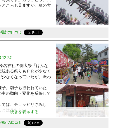
るところも見ますが、鳥の大
の場所の口コミ
」
8:12:24
]
は榛名神社の例大祭「はんな
伝統ある祭りもＰＲが少なく
が少なくなっていたが、賑わ
子。囃子も行われていた
の中の動向・変化を反映して
ては、チョッピリさみし
ことはうれしい。
続きを表示する
の場所の口コミ