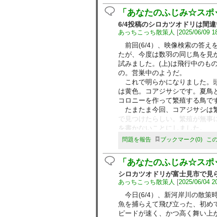
「あなたのふじみ☆スポ
6/4投稿のシロカツオドリは間
あっちこっち散策人
[
2025/06/09 1
前回(6/4）、映像検索の答え
たが、今度は数羽の同じ鳥を見
試みました。(上)は飛行中のも
の。営巣中のようだ。
これで明らかになりました。頭
は黄色。コアジサシです。夏鳥
コロニーを作って繁殖する鳥で
たまたま今回、コアジサシは繁
で見つけたらしい。繁殖が無事
を書かないことにしました。
問題を報告
ブックマーク
0
こ
「あなたのふじみ☆スポ
シロカツオドリが富士見市で見
あっちこっち散策人
[
2025/06/04 2
今日(6/4）、新河岸川の散策
魚を捕らえて飛び立った、初め
ピードが速く、かつ高く舞い上